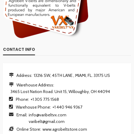
CONTACT INFO
Address:
13216 SW, 45TH LANE , MIAMI, FL. 33175 US
Warehouse Address:
3465 Lost Nation Road. Unit 15, Willoughby, OH 44094
Phone:
+1 305 775 1568
Warehouse Phone:
+1 440 946 9367
Email:
info@varibeltvx.com
varibelt@gmail.com
Online Store:
www.agrobeltstore.com