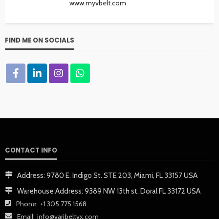
www.myvbelt.com
FIND ME ON SOCIALS
CONTACT INFO
Address:
9780 E. Indigo St. STE 203, Miami, FL 33157 USA
Warehouse Address:
9389 NW 13th st. Doral FL 33172 USA
Phone:
+1 305 775 1568
Email:
info@varibeltvx.com